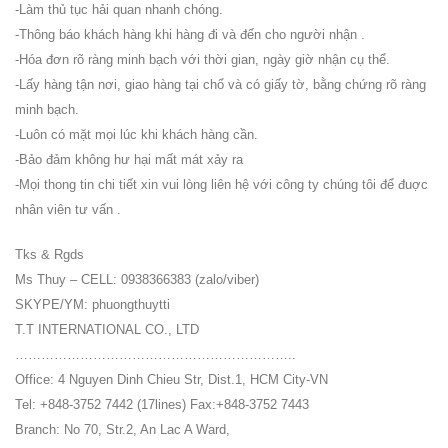
-Làm thủ tục hải quan nhanh chóng.
-Thông báo khách hàng khi hàng đi và đến cho người nhận .
-Hóa đơn rõ ràng minh bạch với thời gian, ngày giờ nhận cụ thể.
-Lấy hàng tận nơi, giao hàng tại chổ và có giấy tờ, bằng chứng rõ ràng
minh bạch.
-Luôn có mặt mọi lúc khi khách hàng cần.
-Bảo đảm không hư hại mất mát xảy ra
-Mọi thong tin chi tiết xin vui lòng liên hệ với công ty chúng tôi để đuợc
nhân viên tư vấn .
Tks & Rgds
Ms Thuy – CELL: 0938366383 (zalo/viber)
SKYPE/YM: phuongthuytti
T.T INTERNATIONAL CO., LTD
………………………………………………………..
Office: 4 Nguyen Dinh Chieu Str, Dist.1, HCM City-VN
Tel: +848-3752 7442 (17lines) Fax:+848-3752 7443
Branch: No 70, Str.2, An Lac A Ward,