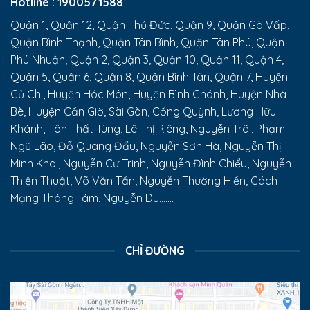
Hotline :
1900571588
Quận 1, Quận 12, Quận Thủ Đức, Quận 9, Quận Gò Vấp,
Quận Bình Thạnh, Quận Tân Bình, Quận Tân Phú, Quận
Phú Nhuận, Quận 2, Quận 3, Quận 10, Quận 11, Quận 4,
Quận 5, Quận 6, Quận 8, Quận Bình Tân, Quận 7, Huyện
Củ Chi, Huyện Hóc Môn, Huyện Bình Chánh, Huyện Nhà
Bè, Huyện Cần Giờ, Sài Gòn, Cống Quỳnh, Lương Hữu
Khánh, Tôn Thất Tùng, Lê Thị Riêng, Nguyễn Trãi, Phạm
Ngũ Lão, Đỗ Quang Đẩu, Nguyễn Sơn Hà, Nguyễn Thị
Minh Khai, Nguyễn Cư Trinh, Nguyễn Đình Chiểu, Nguyễn
Thiện Thuật, Võ Văn Tần, Nguyễn Thường Hiền, Cách
Mạng Tháng Tám, Nguyễn Du,......
CHỈ ĐƯỜNG