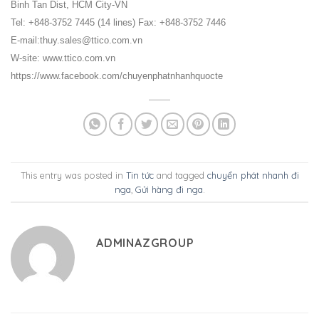
Binh Tan Dist, HCM City-VN
Tel: +848-3752 7445 (14 lines) Fax: +848-3752 7446
E-mail:thuy.sales@ttico.com.vn
W-site: www.ttico.com.vn
https://www.facebook.com/chuyenphatnhanhquocte
This entry was posted in
Tin tức
and tagged
chuyển phát nhanh đi
nga
,
Gửi hàng đi nga
.
ADMINAZGROUP