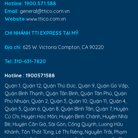
Hotline: 1900.571.588
Email:
general@ttico.com.vn
Website:
www.ttico.com.vn
CHI NHÁNH TTI EXPRESS TẠI MỸ
Địa chỉ:
625 W. Victoria Compton, CA 90220
Tel:
310-631-7820
Hotline :
1900571588
Quận 1, Quận 12, Quận Thủ Đức, Quận 9, Quận Gò Vấp,
Quận Bình Thạnh, Quận Tân Bình, Quận Tân Phú, Quận
Phú Nhuận, Quận 2, Quận 3, Quận 10, Quận 11, Quận 4,
Quận 5, Quận 6, Quận 8, Quận Bình Tân, Quận 7, Huyện
Củ Chi, Huyện Hóc Môn, Huyện Bình Chánh, Huyện Nhà
Bè, Huyện Cần Giờ, Sài Gòn, Cống Quỳnh, Lương Hữu
Khánh, Tôn Thất Tùng, Lê Thị Riêng, Nguyễn Trãi, Phạm