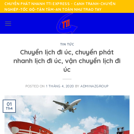
Skip
CHUYỂN PHÁT NHANH TTI EXPRESS - CẠNH TRANH-CHUYÊN
NGHIỆP-TỐC ĐỘ-TẬN TÂM-AN TOÀN NHƯ TRAO TAY
to
content
TIN TỨC
Chuyển lịch đi úc, chuyển phát
nhanh lịch đi úc, vận chuyển lịch đi
úc
POSTED ON
1 THÁNG 4, 2020
BY
ADMINAZGROUP
01
Th4