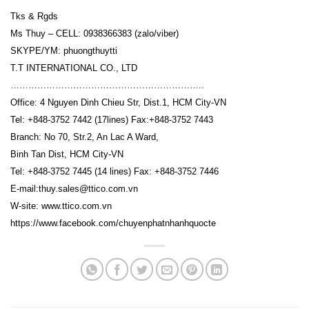
Tks & Rgds
Ms Thuy – CELL: 0938366383 (zalo/viber)
SKYPE/YM: phuongthuytti
T.T INTERNATIONAL CO., LTD
………………………………………………………..
Office: 4 Nguyen Dinh Chieu Str, Dist.1, HCM City-VN
Tel: +848-3752 7442 (17lines) Fax:+848-3752 7443
Branch: No 70, Str.2, An Lac A Ward,
Binh Tan Dist, HCM City-VN
Tel: +848-3752 7445 (14 lines) Fax: +848-3752 7446
E-mail:thuy.sales@ttico.com.vn
W-site: www.ttico.com.vn
https://www.facebook.com/chuyenphatnhanhquocte