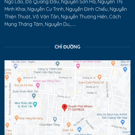
Ngũ Lão, Đỗ Quang Đẩu, Nguyễn Sơn Hà, Nguyễn Thị
Minh Khai, Nguyễn Cư Trinh, Nguyễn Đình Chiểu, Nguyễn
Thiện Thuật, Võ Văn Tần, Nguyễn Thường Hiền, Cách
Mạng Tháng Tám, Nguyễn Du,......
CHỈ ĐƯỜNG