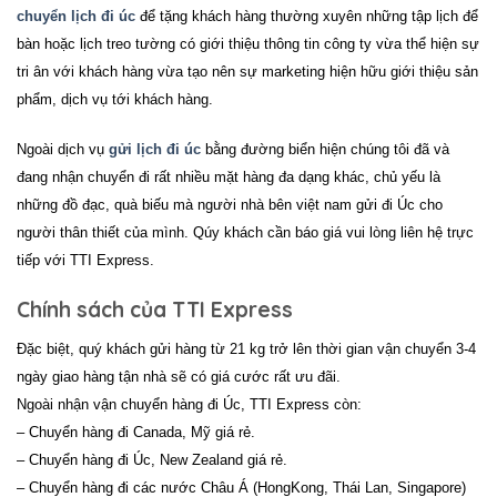
chuyển lịch đi úc
để tặng khách hàng thường xuyên những tập lịch để
bàn hoặc lịch treo tường có giới thiệu thông tin công ty vừa thể hiện sự
tri ân với khách hàng vừa tạo nên sự marketing hiện hữu giới thiệu sản
phẩm, dịch vụ tới khách hàng.
Ngoài dịch vụ
gửi lịch đi úc
bằng đường biển hiện chúng tôi đã và
đang nhận chuyển đi rất nhiều mặt hàng đa dạng khác, chủ yếu là
những đồ đạc, quà biếu mà người nhà bên việt nam gửi đi
Úc
cho
người thân thiết của mình. Qúy khách cần báo giá vui lòng liên hệ trực
tiếp với TTI Express.
Chính sách của TTI Express
Đặc biệt, quý khách gửi hàng từ 21 kg trở lên thời gian vận chuyển 3-4
ngày giao hàng tận nhà sẽ có giá cước rất ưu đãi.
Ngoài nhận vận chuyển hàng đi Úc, TTI Express còn:
– Chuyển hàng đi Canada, Mỹ giá rẻ.
– Chuyển hàng đi Úc, New Zealand giá rẻ.
– Chuyển hàng đi các nước Châu Á (HongKong, Thái Lan, Singapore)