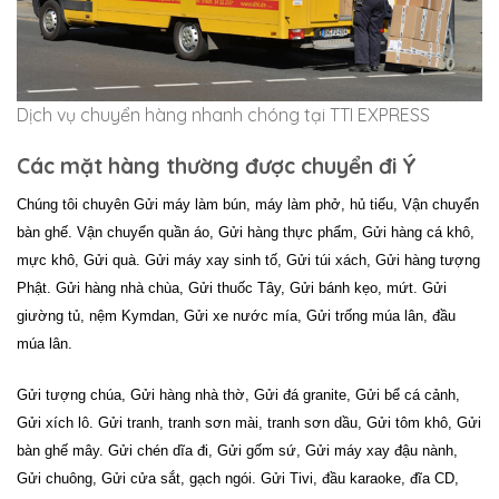
Dịch vụ chuyển hàng nhanh chóng tại TTI EXPRESS
Các mặt hàng thường được chuyển đi Ý
Chúng tôi chuyên Gửi máy làm bún, máy làm phở, hủ tiếu, Vận chuyển
bàn ghế. Vận chuyển quần áo, Gửi hàng thực phẩm, Gửi hàng cá khô,
mực khô, Gửi quà. Gửi máy xay sinh tố, Gửi túi xách, Gửi hàng tượng
Phật. Gửi hàng nhà chùa, Gửi thuốc Tây, Gửi bánh kẹo, mứt. Gửi
giường tủ, nệm Kymdan, Gửi xe nước mía, Gửi trống múa lân, đầu
múa lân.
Gửi tượng chúa, Gửi hàng nhà thờ, Gửi đá granite, Gửi bể cá cảnh,
Gửi xích lô. Gửi tranh, tranh sơn mài, tranh sơn dầu, Gửi tôm khô, Gửi
bàn ghế mây. Gửi chén dĩa đi, Gửi gốm sứ, Gửi máy xay đậu nành,
Gửi chuông, Gửi cửa sắt, gạch ngói. Gửi Tivi, đầu karaoke, đĩa CD,