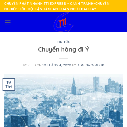
Skip
CHUYỂN PHÁT NHANH TTI EXPRESS - CẠNH TRANH-CHUYÊN
NGHIỆP-TỐC ĐỘ-TẬN TÂM-AN TOÀN NHƯ TRAO TAY
to
content
TIN TỨC
Chuyển hàng đi Ý
POSTED ON
19 THÁNG 4, 2020
BY
ADMINAZGROUP
19
Th4