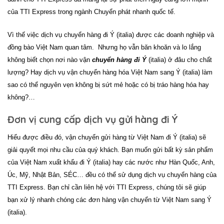
của TTI Express trong ngành Chuyển phát nhanh quốc tế.
Vì thế việc dịch vụ
chuyển hàng đi Ý (italia)
được các doanh nghiệp và
đồng bào Việt Nam quan tâm. Nhưng họ vẫn băn khoăn và lo lắng
không biết chọn nơi nào vận
chuyển hàng đi Ý
(italia) ở đâu cho chất
lượng? Hay dịch vụ vận chuyển hàng hóa Việt Nam sang Ý (italia) làm
sao có thể nguyên vẹn không bị sứt mẻ hoặc có bị tráo hàng hóa hay
không?…
Đơn vị cung cấp dịch vụ gửi hàng đi Ý
Hiểu được điều đó, vận chuyển gửi hàng từ Việt Nam đi Ý (italia) sẽ
giải quyết mọi nhu cầu của quý khách. Bạn muốn gửi bất kỳ sản phẩm
của Việt Nam xuất khẩu đi Ý (italia) hay các nước như Hàn Quốc, Anh,
Úc, Mỹ, Nhật Bản, SÉC… đều có thể sử dụng dịch vụ chuyển hàng của
TTI Express. Bạn chỉ cần liên hệ với
TTI Express
, chúng tôi sẽ giúp
bạn xử lý nhanh chóng các đơn hàng vận chuyển từ Việt Nam sang Ý
(italia).