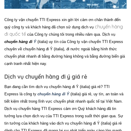
Công ty vận chuyển
TTI Express
xin gởi lời cảm ơn chân thành đến
chuyển hàng
quý công ty và khách hàng đã chọn sử dụng dịch vụ
đi quốc tế
của Công ty chúng tôi trong nhiều năm qua. Dịch vụ
chuyển hàng đi
Ý
(italia) uy tín của Công ty vận chuyển
TTI Express
chuyên về
chuyển hàng đi Ý (italia)
, đi nước ngoài bằng hình thức
chuyển phát nhanh đi bằng đường hàng không và bằng đường biển giá
cạnh tranh nhất hiện nay.
Dịch vụ chuyển hàng đi ý giá rẻ
Bạn đang cần tìm dịch vụ chuyển hàng đi Ý (italia) giá rẻ? TTI
Express là công ty
chuyển hàng đi Ý
(italia)
giá rẻ,
uy tín, an toàn và
tiết kiệm nhất trong lĩnh vực chuyển phát nhanh quốc tế tại Việt Nam.
Dịch vụ
chuyển hàng
TTI Express
cảm ơn Quý khách hàng đã tin
tưởng lựa chọn dịch vụ của
TTI Express
trong suốt thời gian qua. Sự
tin tưởng của khách hàng vào dịch vụ
chuyển hàng đi Ý (italia)
giá rẻ
dành cho
TTI Express
đã mang lại sự phát triển ngày càng lớn mạnh