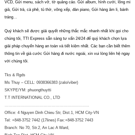
VCD, Gửi menu, sách vở, tờ quảng cáo. Gửi album, hình cưới, lông mi
giả, Gửi trà, cà phê, tủ thờ, võng xếp, đàn piano, Gửi hàng âm li, bánh
tráng…
Quý khách sẽ được giải quyết những thắc mắc nhanh nhất khi gọi cho
chúng tôi,
TTI Express
sẵn sàng tư vấn 24/24 để quý khách chọn lựa
giải pháp chuyển hàng an toàn và tiết kiệm nhất.
Các bạn cần biết thêm
thông tin về giá cước Gửi hàng đi
nước ngoài
, xin vui lòng liên hệ ngay
với chúng tôi.
Tks & Rgds
Ms Thuy – CELL: 0938366383 (zalo/viber)
SKYPE/YM: phuongthuytti
T.T INTERNATIONAL CO., LTD
………………………………………………………..
Office: 4 Nguyen Dinh Chieu Str, Dist.1, HCM City-VN
Tel: +848-3752 7442 (17lines) Fax:+848-3752 7443
Branch: No 70, Str.2, An Lac A Ward,