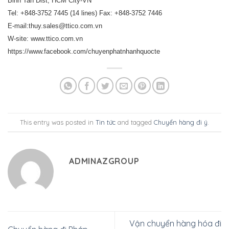
Binh Tan Dist, HCM City-VN
Tel: +848-3752 7445 (14 lines) Fax: +848-3752 7446
E-mail:thuy.sales@ttico.com.vn
W-site: www.ttico.com.vn
https://www.facebook.com/chuyenphatnhanhquocte
This entry was posted in
Tin tức
and tagged
Chuyển hàng đi ý
.
ADMINAZGROUP
Vận chuyển hàng hóa đi