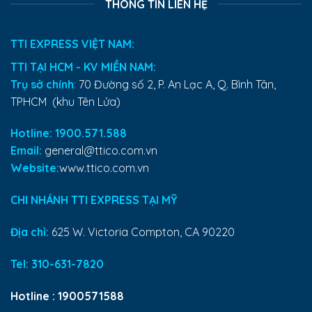
THÔNG TIN LIÊN HỆ
TTI EXPRESS VIỆT NAM:
TTI TẠI HCM - KV MIỀN NAM:
Trụ sở chính
:
70 Đường số 2, P. An Lạc A, Q. Bình Tân,
TPHCM (khu Tên Lửa)
Hotline: 1900.571.588
Email:
general@ttico.com.vn
Website:
www.ttico.com.vn
CHI NHÁNH TTI EXPRESS TẠI MỸ
Địa chỉ:
625 W. Victoria Compton, CA 90220
Tel:
310-631-7820
Hotline :
1900571588