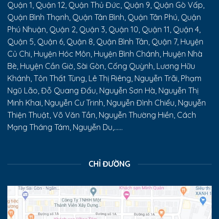
Quận 1, Quận 12, Quận Thủ Đức, Quận 9, Quận Gò Vấp,
Quận Bình Thạnh, Quận Tân Bình, Quận Tân Phú, Quận
Phú Nhuận, Quận 2, Quận 3, Quận 10, Quận 11, Quận 4,
Quận 5, Quận 6, Quận 8, Quận Bình Tân, Quận 7, Huyện
Củ Chi, Huyện Hóc Môn, Huyện Bình Chánh, Huyện Nhà
Bè, Huyện Cần Giờ, Sài Gòn, Cống Quỳnh, Lương Hữu
Khánh, Tôn Thất Tùng, Lê Thị Riêng, Nguyễn Trãi, Phạm
Ngũ Lão, Đỗ Quang Đẩu, Nguyễn Sơn Hà, Nguyễn Thị
Minh Khai, Nguyễn Cư Trinh, Nguyễn Đình Chiểu, Nguyễn
Thiện Thuật, Võ Văn Tần, Nguyễn Thường Hiền, Cách
Mạng Tháng Tám, Nguyễn Du,......
CHỈ ĐƯỜNG