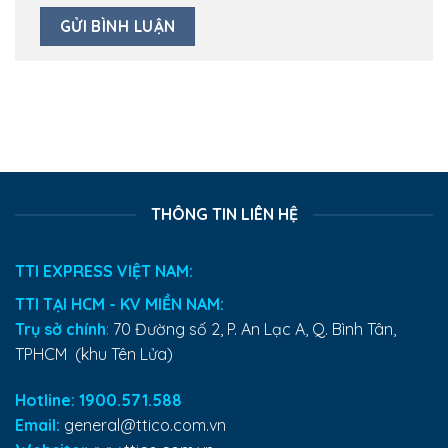
THÔNG TIN LIÊN HỆ
TTI EXPRESS VIỆT NAM:
TTI TẠI HCM - KV MIỀN NAM:
Trụ sở chính
:
70 Đường số 2, P. An Lạc A, Q. Bình Tân,
TPHCM (khu Tên Lửa)
Hotline: 1900.571.588
Email:
general@ttico.com.vn