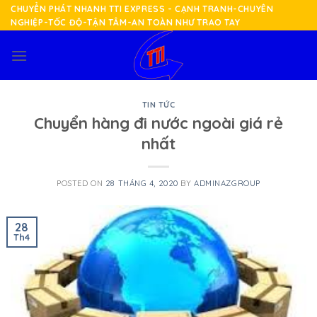
Skip
CHUYỂN PHÁT NHANH TTI EXPRESS - CẠNH TRANH-CHUYÊN
NGHIỆP-TỐC ĐỘ-TẬN TÂM-AN TOÀN NHƯ TRAO TAY
to
content
TIN TỨC
Chuyển hàng đi nước ngoài giá rẻ
nhất
POSTED ON
28 THÁNG 4, 2020
BY
ADMINAZGROUP
28
Th4