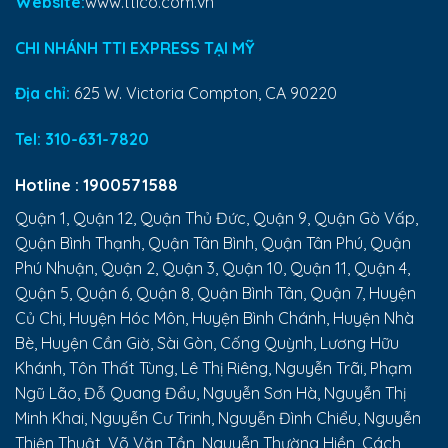
Website:
www.ttico.com.vn
CHI NHÁNH TTI EXPRESS TẠI MỸ
Địa chỉ:
625 W. Victoria Compton, CA 90220
Tel:
310-631-7820
Hotline :
1900571588
Quận 1, Quận 12, Quận Thủ Đức, Quận 9, Quận Gò Vấp,
Quận Bình Thạnh, Quận Tân Bình, Quận Tân Phú, Quận
Phú Nhuận, Quận 2, Quận 3, Quận 10, Quận 11, Quận 4,
Quận 5, Quận 6, Quận 8, Quận Bình Tân, Quận 7, Huyện
Củ Chi, Huyện Hóc Môn, Huyện Bình Chánh, Huyện Nhà
Bè, Huyện Cần Giờ, Sài Gòn, Cống Quỳnh, Lương Hữu
Khánh, Tôn Thất Tùng, Lê Thị Riêng, Nguyễn Trãi, Phạm
Ngũ Lão, Đỗ Quang Đẩu, Nguyễn Sơn Hà, Nguyễn Thị
Minh Khai, Nguyễn Cư Trinh, Nguyễn Đình Chiểu, Nguyễn
Thiện Thuật, Võ Văn Tần, Nguyễn Thường Hiền, Cách