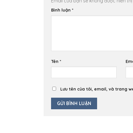
Email của bạn sẽ không được hiển thị
Bình luận
*
Tên
*
Em
Lưu tên của tôi, email, và trang w