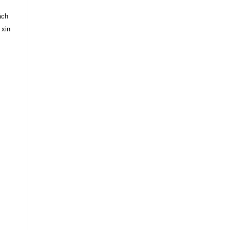
ách
 xin