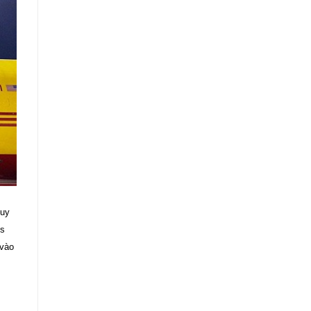
uy
ss
vào