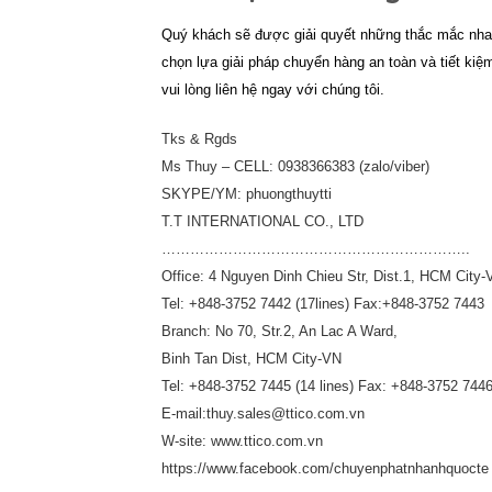
Quý khách sẽ được giải quyết những thắc mắc nhan
chọn lựa giải pháp chuyển hàng an toàn và tiết kiệ
vui lòng liên hệ ngay với chúng tôi.
Tks & Rgds
Ms Thuy – CELL: 0938366383 (zalo/viber)
SKYPE/YM: phuongthuytti
T.T INTERNATIONAL CO., LTD
………………………………………………………..
Office: 4 Nguyen Dinh Chieu Str, Dist.1, HCM City-
Tel: +848-3752 7442 (17lines) Fax:+848-3752 7443
Branch: No 70, Str.2, An Lac A Ward,
Binh Tan Dist, HCM City-VN
Tel: +848-3752 7445 (14 lines) Fax: +848-3752 744
E-mail:thuy.sales@ttico.com.vn
W-site: www.ttico.com.vn
https://www.facebook.com/chuyenphatnhanhquocte