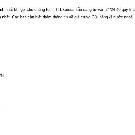
h nhất khi gọi cho chúng tôi,
TTI Express
sẵn sàng tư vấn 24/24 để quý kh
m nhất.
Các bạn cần biết thêm thông tin về giá cước Gửi hàng đi
nước ngoài
,
VN
6