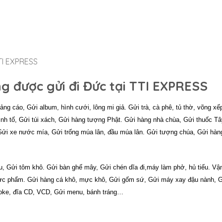
TI EXPRESS
g được gửi đi Đức tại TTI EXPRESS
g cáo, Gửi album, hình cưới, lông mi giả. Gửi trà, cà phê, tủ thờ, võng xế
nh tố, Gửi túi xách, Gửi hàng tượng Phật. Gửi hàng nhà chùa, Gửi thuốc Tâ
ửi xe nước mía, Gửi trống múa lân, đầu múa lân. Gửi tượng chúa, Gửi hàn
ầu, Gửi tôm khô. Gửi bàn ghế mây, Gửi chén dĩa đi,
máy làm phở, hủ tiếu. Vậ
hực phẩm. Gửi hàng cá khô, mực khô, Gửi gốm sứ, Gửi máy xay đậu nành, 
aoke, đĩa CD, VCD, Gửi menu,
bánh tráng…