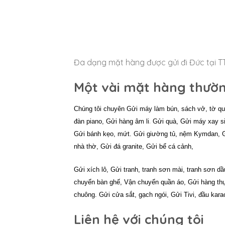
Đa dạng mặt hàng được gửi đi Đức tại T
Một vài mặt hàng thườn
Chúng tôi chuyên Gửi máy làm bún, sách vở, tờ quản
.
đàn piano, Gửi hàng âm li
Gửi quà, Gửi máy xay si
Gửi bánh kẹo, mứt. Gửi giường tủ, nệm Kymdan, G
nhà thờ, Gửi đá granite, Gửi bể cá cảnh,
Gửi xích lô, Gửi tranh, tranh sơn mài, tranh sơn d
chuyển bàn ghế, Vận chuyển quần áo, Gửi hàng t
chuông. Gửi cửa sắt, gạch ngói, Gửi Tivi, đầu kar
Liên hệ với chúng tôi