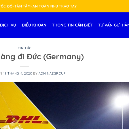
-TỐC ĐỘ-TẬN TÂM-AN TOÀN NHƯ TRAO TAY
DỊCH VỤ
ĐIỀU KHOẢN
THÔNG TIN CẦN BIẾT
TƯ VẤN GỬI HÀ
TIN TỨC
àng đi Đức (Germany)
ON
19 THÁNG 4, 2020
BY
ADMINAZGROUP