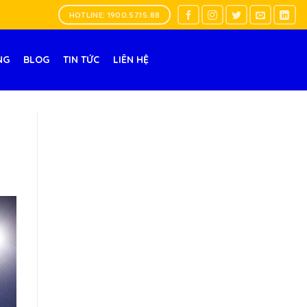
HOTLINE: 1900.57.15.88
NG
BLOG
TIN TỨC
LIÊN HỆ