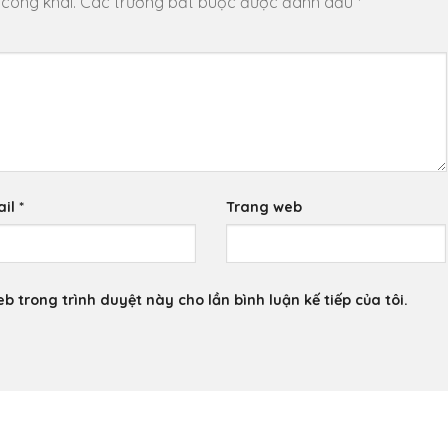
 công khai.
Các trường bắt buộc được đánh dấu
*
ail
*
Trang web
eb trong trình duyệt này cho lần bình luận kế tiếp của tôi.