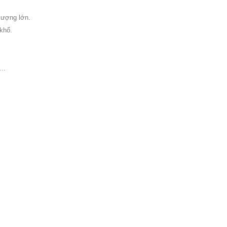
lượng lớn.
khổ.
ổ…