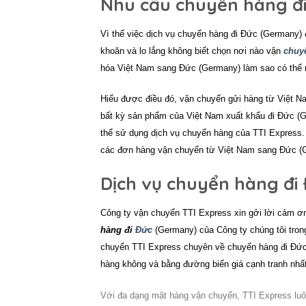
Nhu cầu chuyển hàng đ
Vì thế việc dịch vụ
chuyển hàng đi Đức (Germany)
khoăn và lo lắng không biết chọn nơi nào vận
chuy
hóa Việt Nam sang Đức (Germany) làm sao có thể 
Hiểu được điều đó, vận chuyển gửi hàng từ Việt N
bất kỳ sản phẩm của Việt Nam xuất khẩu đi Đức 
thể sử dụng dịch vụ chuyển hàng của TTI Express. 
các đơn hàng vận chuyển từ Việt Nam sang Đức (
Dịch vụ chuyển hàng đi 
Công ty vận chuyển
TTI Express
xin gởi lời cảm ơ
hàng đi
Đức
(Germany) của Công ty chúng tôi tron
chuyển
TTI Express
chuyên về
chuyển hàng đi Đứ
hàng không và bằng đường biển giá cạnh tranh nhất
Với đa dạng mặt hàng vận chuyển,
TTI Express
luô