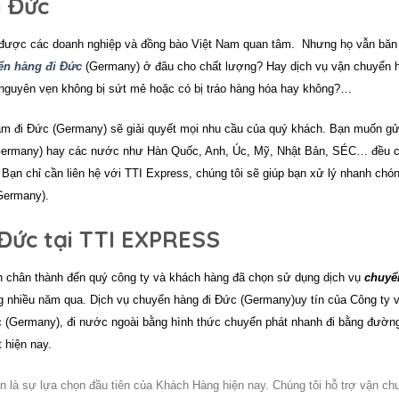
i Đức
được các doanh nghiệp và đồng bào Việt Nam quan tâm. Nhưng họ vẫn băn
ển hàng đi Đức
(Germany) ở đâu cho chất lượng? Hay dịch vụ vận chuyển 
nguyên vẹn không bị sứt mẻ hoặc có bị tráo hàng hóa hay không?…
am đi Đức (Germany) sẽ giải quyết mọi nhu cầu của quý khách. Bạn muốn gử
(Germany) hay các nước như Hàn Quốc, Anh, Úc, Mỹ, Nhật Bản, SÉC… đều 
Bạn chỉ cần liên hệ với
TTI Express
, chúng tôi sẽ giúp bạn xử lý nhanh chó
Germany).
Đức tại TTI EXPRESS
n chân thành đến quý công ty và khách hàng đã chọn sử dụng dịch vụ
chuyể
g nhiều năm qua. Dịch vụ
chuyển hàng đi
Đức (Germany)uy tín của Công ty 
c (Germany)
, đi nước ngoài bằng hình thức chuyển phát nhanh đi bằng đườn
 hiện nay.
n là sự lựa chọn đầu tiên của Khách Hàng hiện nay. Chúng tôi hỗ trợ vận ch