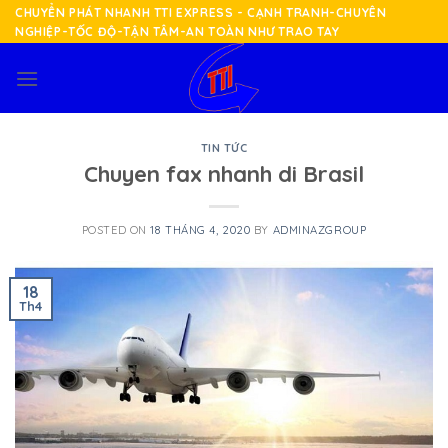
Skip
CHUYỂN PHÁT NHANH TTI EXPRESS - CẠNH TRANH-CHUYÊN
NGHIỆP-TỐC ĐỘ-TẬN TÂM-AN TOÀN NHƯ TRAO TAY
to
content
TIN TỨC
Chuyen fax nhanh di Brasil
POSTED ON
18 THÁNG 4, 2020
BY
ADMINAZGROUP
18
Th4