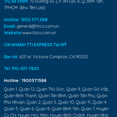
Trụ sở chính
:
70 Đường số 2, P. An Lạc A, Q. Bình Tân,
TPHCM (khu Tên Lửa)
Hotline: 1900.571.588
Email:
general@ttico.com.vn
Website:
www.ttico.com.vn
CHI NHÁNH TTI EXPRESS TẠI MỸ
Địa chỉ:
625 W. Victoria Compton, CA 90220
Tel:
310-631-7820
Hotline :
1900571588
Quận 1, Quận 12, Quận Thủ Đức, Quận 9, Quận Gò Vấp,
Quận Bình Thạnh, Quận Tân Bình, Quận Tân Phú, Quận
Phú Nhuận, Quận 2, Quận 3, Quận 10, Quận 11, Quận 4,
Quận 5, Quận 6, Quận 8, Quận Bình Tân, Quận 7, Huyện
Củ Chi, Huyện Hóc Môn, Huyện Bình Chánh, Huyện Nhà