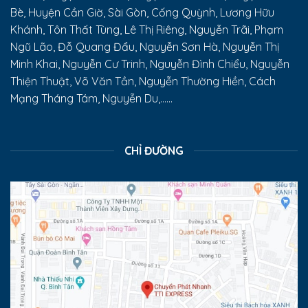
Bè, Huyện Cần Giờ, Sài Gòn, Cống Quỳnh, Lương Hữu
Khánh, Tôn Thất Tùng, Lê Thị Riêng, Nguyễn Trãi, Phạm
Ngũ Lão, Đỗ Quang Đẩu, Nguyễn Sơn Hà, Nguyễn Thị
Minh Khai, Nguyễn Cư Trinh, Nguyễn Đình Chiểu, Nguyễn
Thiện Thuật, Võ Văn Tần, Nguyễn Thường Hiền, Cách
Mạng Tháng Tám, Nguyễn Du,......
CHỈ ĐƯỜNG