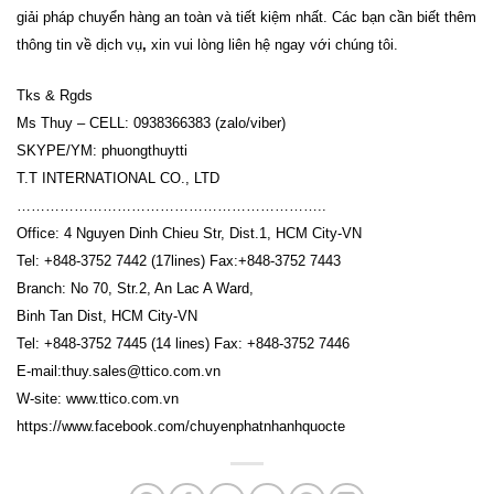
giải pháp chuyển hàng an toàn và tiết kiệm nhất. Các bạn cần biết thêm
thông tin về dịch vụ
,
xin vui lòng liên hệ ngay với chúng tôi.
Tks & Rgds
Ms Thuy – CELL: 0938366383 (zalo/viber)
SKYPE/YM: phuongthuytti
T.T INTERNATIONAL CO., LTD
………………………………………………………..
Office: 4 Nguyen Dinh Chieu Str, Dist.1, HCM City-VN
Tel: +848-3752 7442 (17lines) Fax:+848-3752 7443
Branch: No 70, Str.2, An Lac A Ward,
Binh Tan Dist, HCM City-VN
Tel: +848-3752 7445 (14 lines) Fax: +848-3752 7446
E-mail:thuy.sales@ttico.com.vn
W-site: www.ttico.com.vn
https://www.facebook.com/chuyenphatnhanhquocte