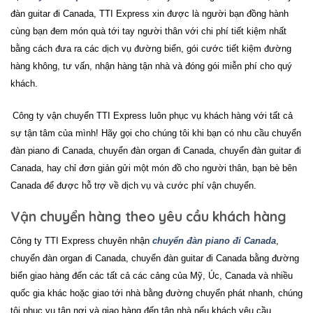
đàn guitar đi Canada, TTI Express xin được là người bạn đồng hành
cùng bạn đem món quà tới tay người thân với chi phí tiết kiệm nhất
bằng cách đưa ra các dịch vụ đường biển, gói cước tiết kiệm đường
hàng không, tư vấn, nhận hàng tận nhà và đóng gói miễn phí cho quý
khách.
Công ty vận chuyển TTI Express luôn phục vụ khách hàng với tất cả
sự tận tâm của mình! Hãy gọi cho chúng tôi khi bạn có nhu cầu
chuyển
đàn piano đi Canada, chuyển đàn organ đi Canada, chuyển đàn guitar đi
Canada
, hay chỉ đơn giản gửi một món đồ cho người thân, bạn bè bên
Canada để được hỗ trợ về dịch vụ và cước phí vận chuyển.
Vận chuyển hàng theo yêu cầu khách hàng
Công ty TTI Express chuyên nhận
chuyển đàn piano đi Canada
,
chuyển đàn organ đi Canada, chuyển đàn guitar đi Canada
bằng đường
biển giao hàng đến các tất cả các cảng của Mỹ, Úc, Canada và nhiều
quốc gia khác hoặc giao tới nhà bằng đường chuyển phát nhanh, chúng
tôi phục vụ tận nơi và giao hàng đến tận nhà nếu khách yêu cầu.