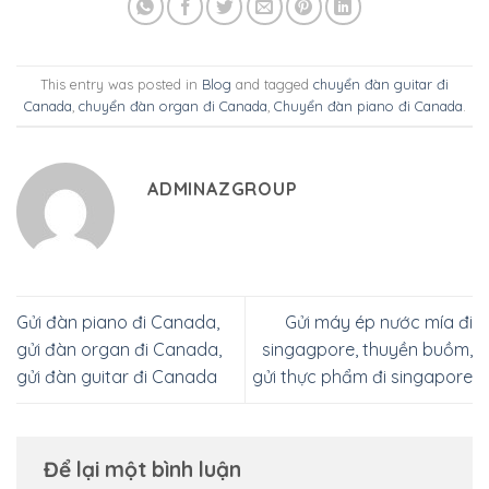
This entry was posted in
Blog
and tagged
chuyển đàn guitar đi
Canada
,
chuyển đàn organ đi Canada
,
Chuyển đàn piano đi Canada
.
ADMINAZGROUP
Gửi đàn piano đi Canada,
Gửi máy ép nước mía đi
gửi đàn organ đi Canada,
singagpore, thuyền buồm,
gửi đàn guitar đi Canada
gửi thực phẩm đi singapore
Để lại một bình luận