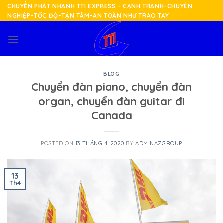
Skip
CHUYỂN PHÁT NHANH TTI EXPRESS - CẠNH TRANH-CHUYÊN
NGHIỆP-TỐC ĐỘ-TẬN TÂM-AN TOÀN NHƯ TRAO TAY
to
content
BLOG
Chuyển đàn piano, chuyển đàn
organ, chuyển đàn guitar đi
Canada
POSTED ON
13 THÁNG 4, 2020
BY
ADMINAZGROUP
13
Th4