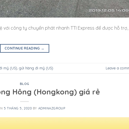
ệ với công ty chuyển phát nhanh TTI Express để được hỗ trợ,
CONTINUE READING
→
đi mỹ (US)
,
gửi hàng đi mỹ (US)
Leave a com
BLOG
ồng Hông (Hongkong) giá rẻ
ON
5 THÁNG 5, 2020
BY
ADMINAZGROUP