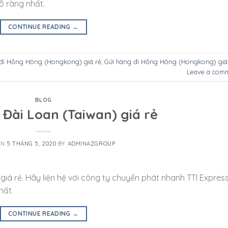
õ ràng nhất.
CONTINUE READING
→
 đi Hồng Hông (Hongkong) giá rẻ
,
Gửi hàng đi Hồng Hông (Hongkong) giá
Leave a com
BLOG
 Đài Loan (Taiwan) giá rẻ
ON
5 THÁNG 5, 2020
BY
ADMINAZGROUP
iá rẻ. Hãy liện hệ với công ty chuyển phát nhanh TTI Expres
hất.
CONTINUE READING
→