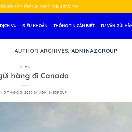
-TỐC ĐỘ-TẬN TÂM-AN TOÀN NHƯ TRAO TAY
DỊCH VỤ
ĐIỀU KHOẢN
THÔNG TIN CẦN BIẾT
TƯ VẤN GỬI HÀ
AUTHOR ARCHIVES:
ADMINAZGROUP
BLOG
gửi hàng đi Canada
ON
5 THÁNG 5, 2020
BY
ADMINAZGROUP