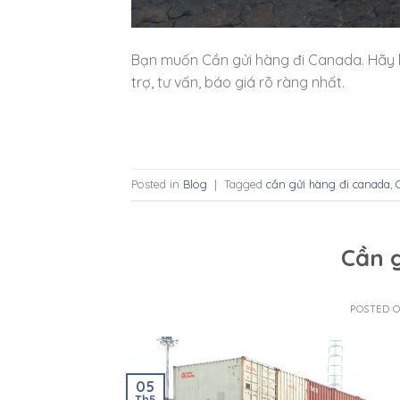
Bạn muốn Cần gửi hàng đi Canada. Hãy l
trợ, tư vấn, báo giá rõ ràng nhất.
Posted in
Blog
|
Tagged
cần gửi hàng đi canada
,
Cần g
POSTED 
05
Th5