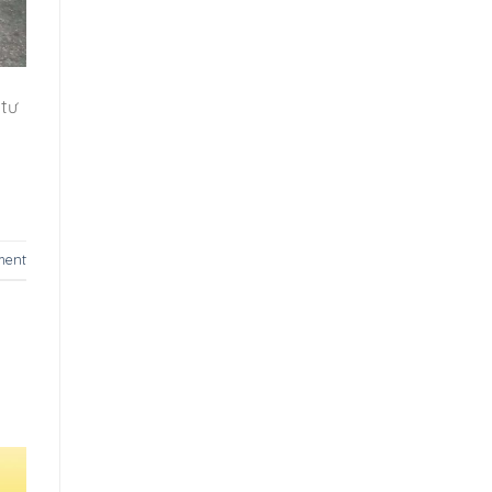
 tư
ment