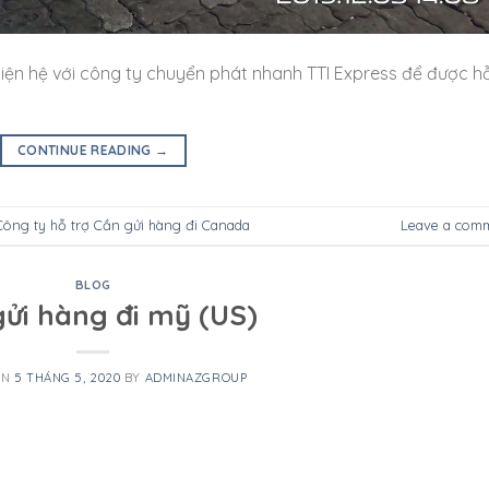
iện hệ với công ty chuyển phát nhanh TTI Express để được h
CONTINUE READING
→
Công ty hỗ trợ Cần gửi hàng đi Canada
Leave a com
BLOG
ửi hàng đi mỹ (US)
ON
5 THÁNG 5, 2020
BY
ADMINAZGROUP