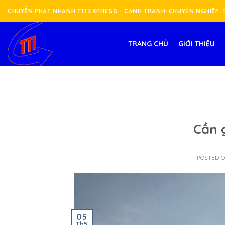
Skip
CHUYỂN PHÁT NHANH TTI EXPRESS - CẠNH TRANH-CHUYÊN NGHIỆP
to
content
TRANG CHỦ
GIỚI THIỆU
Cần 
POSTED 
05
Th5