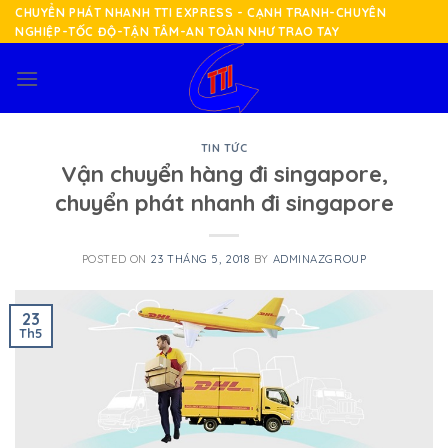
Skip
CHUYỂN PHÁT NHANH TTI EXPRESS - CẠNH TRANH-CHUYÊN
NGHIỆP-TỐC ĐỘ-TẬN TÂM-AN TOÀN NHƯ TRAO TAY
to
content
TIN TỨC
Vận chuyển hàng đi singapore,
chuyển phát nhanh đi singapore
POSTED ON
23 THÁNG 5, 2018
BY
ADMINAZGROUP
23
Th5