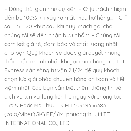
– Đúng thời gian như dự kiến.
– Chịu trách nhiệm
đền bù 100% khi xảy ra mất mát, hư hỏng…
– Chỉ
sau 15 – 20 Phút sau khi quý khách gọi cho
chúng tôi sẽ đến nhận bưu phẩm.
– Chúng tôi
cam kết giá rẻ, đảm bảo và chất lượng nhất
cho bạn
Quý khách sẽ được giải quyết những
thắc mắc nhanh nhất khi gọi cho chúng tôi, TTI
Express sẵn sàng tư vấn 24/24 để quý khách
chọn lựa giải pháp chuyển hàng an toàn và tiết
kiệm nhất. Các bạn cần biết thêm thông tin về
dịch vụ, xin vui lòng liên hệ ngay với chúng tôi.
Tks & Rgds
Ms Thuy – CELL: 0938366383
(zalo/viber)
SKYPE/YM: phuongthuytti
T.T
INTERNATIONAL CO., LTD