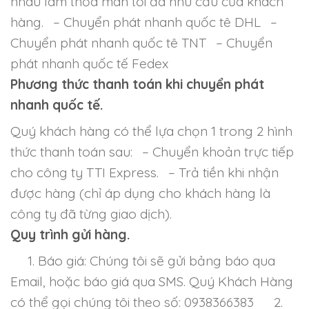
nhau làm thỏa mãn tối đa nhu cầu của khách
hàng.
– Chuyển phát nhanh quốc tê DHL
–
Chuyển phát nhanh quốc tê TNT
– Chuyển
phát nhanh quốc tế Fedex
Phương thức thanh toán khi chuyển phát
nhanh quốc tế.
Quý khách hàng có thể lựa chọn 1 trong 2 hình
thức thanh toán sau:
– Chuyển khoản trực tiếp
cho công ty TTI Express.
– Trả tiền khi nhận
được hàng (chỉ áp dụng cho khách hàng là
công ty đã từng giao dịch).
Quy trình gửi hàng.
1. Báo giá: Chúng tôi sẽ gửi bảng báo qua
Email, hoặc báo giá qua SMS. Quý Khách Hàng
có thể gọi chúng tôi theo số: 0938366383
2.