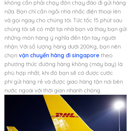
không cần phải chạy đôn chạy đáo đi gửi hàng
nữa. Bạn chỉ cần ngồi nhà nhấc điện thoại lên
và gọi ngay cho chúng tôi. Tức tốc 15 phút sau
chúng tôi sẽ có mặt tại nhà bạn và thay bạn gửi
những món hàng ý nghĩa đến tận tay người
nhận.
Với số lượng hàng dưới 200Kg, bạn nên
chọn
vận chuyển hàng đi singapore
theo
phương thức đường hàng không (máy bay) là
phù hợp nhất, khi đó bạn sẽ có được cước
phí gửi hàng rẻ và được giao hàng tận nơi bên
nước ngoài với thời gian nhanh chóng.