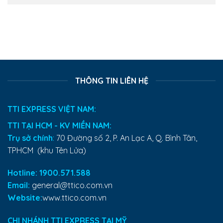
THÔNG TIN LIÊN HỆ
TTI EXPRESS VIỆT NAM:
TTI TẠI HCM - KV MIỀN NAM:
Trụ sở chính
:
70 Đường số 2, P. An Lạc A, Q. Bình Tân,
TPHCM (khu Tên Lửa)
Hotline: 1900.571.588
Email:
general@ttico.com.vn
Website:
www.ttico.com.vn
CHI NHÁNH TTI EXPRESS TẠI MỸ