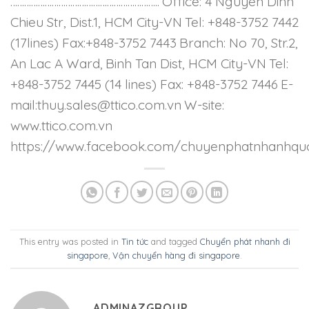
………………………………………………………..
Office: 4 Nguyen Dinh
Chieu Str, Dist.1, HCM City-VN
Tel: +848-3752 7442
(17lines) Fax:+848-3752 7443
Branch: No 70, Str.2,
An Lac A Ward,
Binh Tan Dist, HCM City-VN
Tel:
+848-3752 7445 (14 lines) Fax: +848-3752 7446
E-
mail:thuy.sales@ttico.com.vn
W-site:
www.ttico.com.vn
https://www.facebook.com/chuyenphatnhanhqu
This entry was posted in
Tin tức
and tagged
Chuyển phát nhanh đi
singapore
,
Vận chuyển hàng đi singapore
.
ADMINAZGROUP