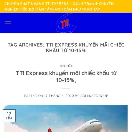
Skip
CHUYỂN PHÁT NHANH TTI EXPRESS - CẠNH TRANH-CHUYÊN
NGHIỆP-TỐC ĐỘ-TẬN TÂM-AN TOÀN NHƯ TRAO TAY
to
content
TAG ARCHIVES:
TTI EXPRESS KHUYẾN MÃI CHIẾC
KHẤU TỪ 10-15%
TIN TỨC
TTI Express khuyến mãi chiếc khấu từ
10-15%,
POSTED ON
17 THÁNG 4, 2020
BY
ADMINAZGROUP
17
Th4