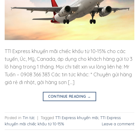
TTI Express khuyến mãi chiếc khấu từ 10-15% cho các
tuyến, Úc, Mỹ, Canada, áp dụng cho khách hàng gửi từ 3
lô hàng trong 1 tháng. Mọi chi tiết xin vui lòng liên hệ: Mr
Tuấn – 0908 366 383 Các tin tức khác: * Chuyên gửi hàng
giá rẻ đi nhật, gởi hàng sơn […]
CONTINUE READING
→
Posted in
Tin tức
|
Tagged
TTI Express khuyến mãi
,
TTI Express
khuyến mãi chiếc khấu từ 10-15%
Leave a comment