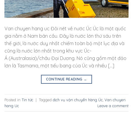
Van chuyen hang uc Đôi nét về nước Úc Úc là một quốc
gia nằm ở Nam bán cầu. Đây là nước lớn thứ sáu trên
thế giới, là nước duy nhất chiếm toàn bộ một lục địa và
cũng là nước lớn nhất trong khu vực Úc-
Á (Australasia)/châu Đại Dương. Nó cũng gồm một đảo
lớn là Tasmania, một tiểu bang của Úc và nhiều […]
CONTINUE READING
→
Posted in
Tin tức
|
Tagged
dịch vụ vận chuyển hàng Úc
,
Van chuyen
hang Uc
Leave a comment