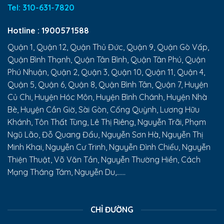
Tel:
310-631-7820
Hotline :
1900571588
Quận 1, Quận 12, Quận Thủ Đức, Quận 9, Quận Gò Vấp,
Quận Bình Thạnh, Quận Tân Bình, Quận Tân Phú, Quận
Phú Nhuận, Quận 2, Quận 3, Quận 10, Quận 11, Quận 4,
Quận 5, Quận 6, Quận 8, Quận Bình Tân, Quận 7, Huyện
Củ Chi, Huyện Hóc Môn, Huyện Bình Chánh, Huyện Nhà
Bè, Huyện Cần Giờ, Sài Gòn, Cống Quỳnh, Lương Hữu
Khánh, Tôn Thất Tùng, Lê Thị Riêng, Nguyễn Trãi, Phạm
Ngũ Lão, Đỗ Quang Đẩu, Nguyễn Sơn Hà, Nguyễn Thị
Minh Khai, Nguyễn Cư Trinh, Nguyễn Đình Chiểu, Nguyễn
Thiện Thuật, Võ Văn Tần, Nguyễn Thường Hiền, Cách
Mạng Tháng Tám, Nguyễn Du,......
CHỈ ĐƯỜNG