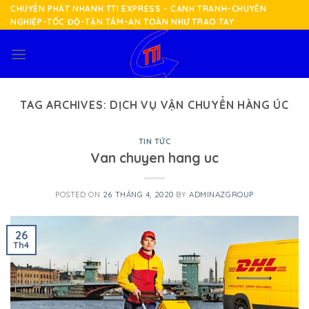
Skip
CHUYỂN PHÁT NHANH TTI EXPRESS - CẠNH TRANH-CHUYÊN
NGHIỆP-TỐC ĐỘ-TẬN TÂM-AN TOÀN NHƯ TRAO TAY
to
content
TAG ARCHIVES:
DỊCH VỤ VẬN CHUYỂN HÀNG ÚC
TIN TỨC
Van chuyen hang uc
POSTED ON
26 THÁNG 4, 2020
BY
ADMINAZGROUP
26
Th4