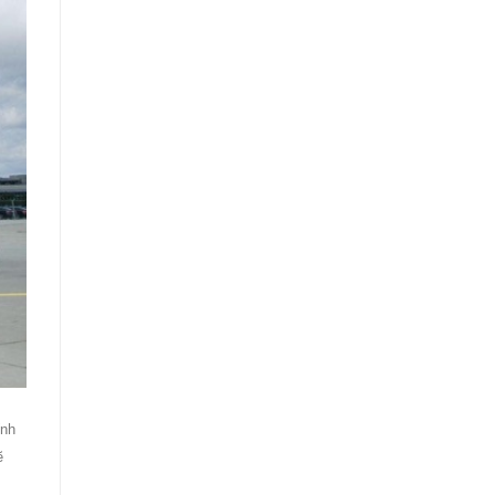
ĩnh
ẽ