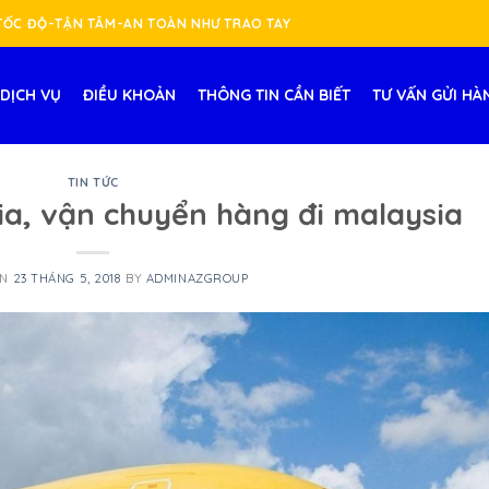
-TỐC ĐỘ-TẬN TÂM-AN TOÀN NHƯ TRAO TAY
DỊCH VỤ
ĐIỀU KHOẢN
THÔNG TIN CẦN BIẾT
TƯ VẤN GỬI HÀ
TIN TỨC
ia, vận chuyển hàng đi malaysia
ON
23 THÁNG 5, 2018
BY
ADMINAZGROUP