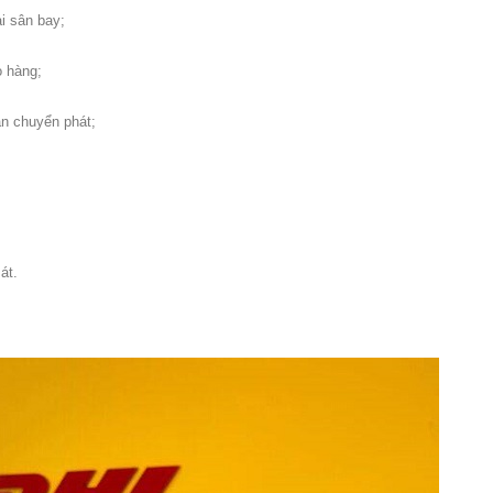
i sân bay;
o hàng;
an chuyển phát;
át.