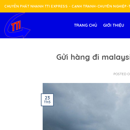
Skip
CHUYỂN PHÁT NHANH TTI EXPRESS - CẠNH TRANH-CHUYÊN NGHIỆP
to
content
TRANG CHỦ
GIỚI THIỆU
Gửi hàng đi malays
POSTED 
23
Th5