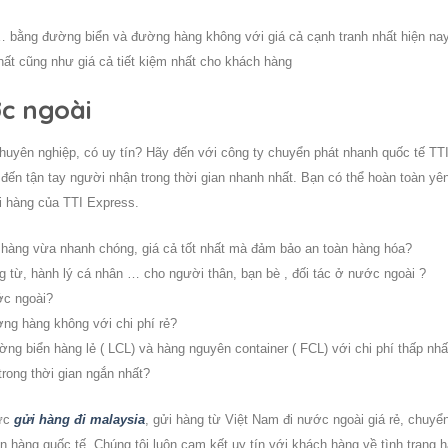
 bằng đường biển và đường hàng không với giá cả cạnh tranh nhất hiện na
hất cũng như giá cả tiết kiệm nhất cho khách hàng
ớc ngoài
huyên nghiệp, có uy tín? Hãy đến với công ty chuyển phát nhanh quốc tế TT
đến tận tay người nhận trong thời gian nhanh nhất. Bạn có thể hoàn toàn yê
ửi hàng của TTI Express.
hàng vừa nhanh chóng, giá cả tốt nhất mà đảm bảo an toàn hàng hóa?
 từ, hành lý cá nhân … cho người thân, bạn bè , đối tác ở nước ngoài ?
ớc ngoài?
ng hàng không với chi phí rẻ?
g biển hàng lẻ ( LCL) và hàng nguyên container ( FCL) với chi phí thấp nhấ
rong thời gian ngắn nhất?
vực
gửi hàng đi malaysia
, gửi hàng từ Việt Nam đi nước ngoài giá rẻ, chuyể
n hàng quốc tế. Chúng tôi luôn cam kết uy tín với khách hàng về tình trạng 