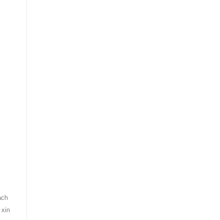
ách
 xin