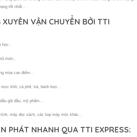
trạng tốt nhất…
XUYÊN VẬN CHUYỂN BỞI TTI
 học..
, mũ món…
ặng mùa cao điểm…
 mực khô, cà phê, trà, bánh kẹo…
, dầu gội đầu, mỹ phẩm…
y tính, máy đọc sách, các loại máy móc khác…
ỂN PHÁT NHANH QUA TTI EXPRESS: