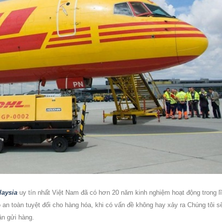
laysia
uy tín nhất Việt Nam đã có hơn 20 năm kinh nghiệm hoạt động trong l
an toàn tuyệt đối cho hàng hóa, khi có vấn đề không hay xảy ra Chúng tôi s
ận gửi hàng.