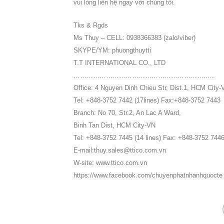
vui lòng liên hệ ngay với chúng tôi.
Tks & Rgds
Ms Thuy – CELL: 0938366383 (zalo/viber)
SKYPE/YM: phuongthuytti
T.T INTERNATIONAL CO., LTD
………………………………………………………..
Office: 4 Nguyen Dinh Chieu Str, Dist.1, HCM City-
Tel: +848-3752 7442 (17lines) Fax:+848-3752 7443
Branch: No 70, Str.2, An Lac A Ward,
Binh Tan Dist, HCM City-VN
Tel: +848-3752 7445 (14 lines) Fax: +848-3752 744
E-mail:thuy.sales@ttico.com.vn
W-site: www.ttico.com.vn
https://www.facebook.com/chuyenphatnhanhquocte