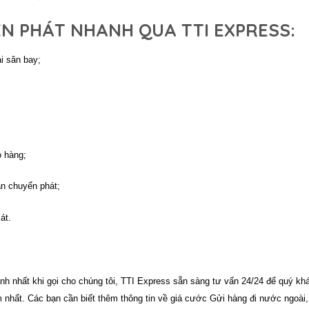
ỂN PHÁT NHANH QUA TTI EXPRESS:
i sân bay;
o hàng;
an chuyển phát;
át.
h nhất khi gọi cho chúng tôi,
TTI Express
sẵn sàng tư vấn 24/24 để quý kh
m nhất.
Các bạn cần biết thêm thông tin về giá cước Gửi hàng đi nước ngoài,