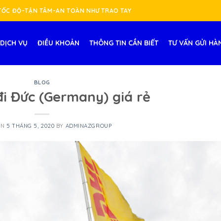
-TỐC ĐỘ-TẬN TÂM-AN TOÀN NHƯ TRAO TAY
DỊCH VỤ
ĐIỀU KHOẢN
THÔNG TIN CẦN BIẾT
TƯ VẤN GỬI HÀ
BLOG
đi Đức (Germany) giá rẻ
ON
5 THÁNG 5, 2020
BY
ADMINAZGROUP