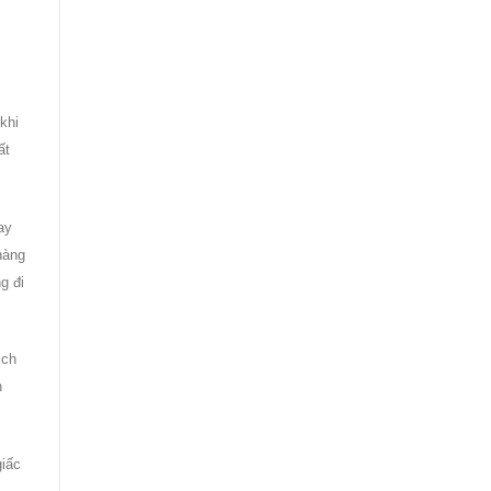
khi
ất
ay
hàng
g đi
ịch
n
giấc