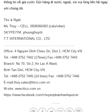
thông tin về giá cước Gửi hàng đi nước ngoài, xin vui lòng liên hệ ngay
với chúng tôi.
Tks & Rgds
Ms Thuy – CELL: 0938366383 (zalo/viber)
SKYPE/YM: phuongthuytti
T.T INTERNATIONAL CO., LTD
………………………………………………………..
Office: 4 Nguyen Dinh Chieu Str, Dist.1, HCM City-VN
Tel: +848-3752 7442 (17lines) Fax:+848-3752 7443
Branch: No 70, Str.2, An Lac A Ward,
Binh Tan Dist, HCM City-VN
Tel: +848-3752 7445 (14 lines) Fax: +848-3752 7446
E-mail:thuy.sales@ttico.com.vn
W-site: www.ttico.com.vn
https://www.facebook.com/chuyenphatnhanhquocte