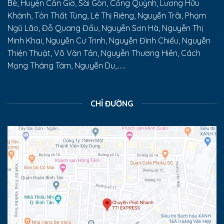
Bè, Huyện Cần Giờ, Sài Gòn, Cống Quỳnh, Lương Hữu
Khánh, Tôn Thất Tùng, Lê Thị Riêng, Nguyễn Trãi, Phạm
Ngũ Lão, Đỗ Quang Đẩu, Nguyễn Sơn Hà, Nguyễn Thị
Minh Khai, Nguyễn Cư Trinh, Nguyễn Đình Chiểu, Nguyễn
Thiện Thuật, Võ Văn Tần, Nguyễn Thường Hiền, Cách
Mạng Tháng Tám, Nguyễn Du,......
CHỈ ĐƯỜNG