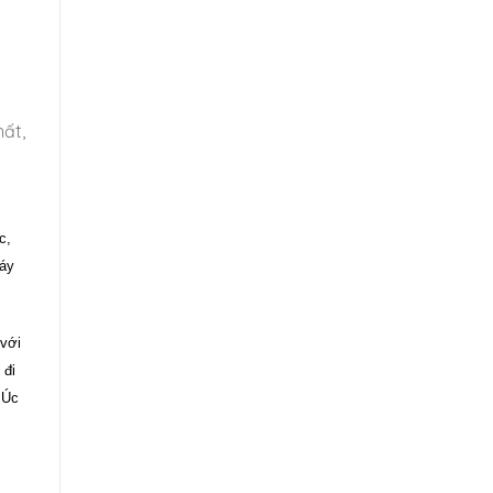
hất,
c,
máy
 với
 đi
 Úc