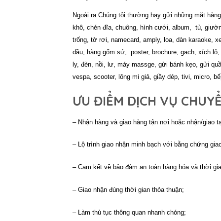
Ngoài ra Chúng tôi thường hay gửi những mặt hàn
khô, chén đĩa, chuông, hình cưới, album,
tủ, giườ
trống,
tờ rơi, namecard, amply, loa, dàn karaoke, xe
dầu, hàng gốm sứ,
poster, brochure, gạch, xích lô,
ly, đèn, nồi, lư, máy massge,
gửi bánh kẹo, gửi quầ
vespa, scooter,
lông mi giả, giầy dép, tivi, micro, 
ƯU ĐIỂM DỊCH VỤ CHUY
– Nhận hàng và giao hàng tận nơi hoặc nhận/giao tạ
– Lộ trình giao nhận minh bạch với bằng chứng gia
– Cam kết về bảo đảm an toàn hàng hóa và thời gi
– Giao nhận đúng thời gian thỏa thuận;
– Làm thủ tục thông quan nhanh chóng;