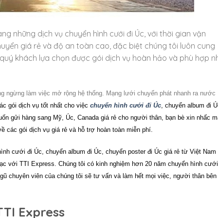
 những dịch vụ chuyển hình cưới đi Úc, với thời gian vận
uyển giá rẻ và độ an toàn cao, đặc biệt chúng tôi luôn cung
 quý khách lựa chọn được gói dịch vụ hoàn hảo và phù hợp n
hông ngừng làm việc mở rộng hệ thống. Mạng lưới chuyển phát nhanh ra nước
 gói dịch vụ tốt nhất cho việc
chuyển hình cưới đi Úc
, chuyển album đi Ú
uốn gửi hàng sang Mỹ, Úc, Canada giá rẻ cho người thân, bạn bè xin nhấc 
ề các gói dịch vụ giá rẻ và hỗ trợ hoàn toàn miễn phí.
ình cưới đi Úc, chuyển album đi Úc, chuyển poster đi Úc
giá rẻ từ Việt Nam
 lạc với TTI Express. Chúng tôi có kinh nghiệm hơn 20 năm
chuyển hình cưới
ngũ chuyên viên của chúng tôi sẽ tư vấn và làm hết mọi việc, người thân bên
TTI Express