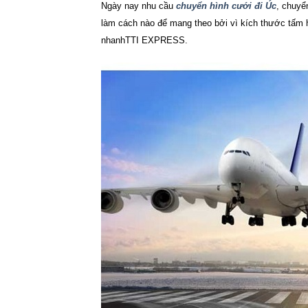
Ngày nay nhu cầu
chuyển hình cưới đi Úc
, chuyể
làm cách nào để mang theo bởi vì kích thước tấm 
nhanh
TTI EXPRESS
.