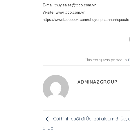
E-mail:thuy.sales@ttico.com.vn
W-site: www.ttico.com.vn
https://www.facebook.com/chuyenphatnhanhquocte
This entry was posted in
B
ADMINAZGROUP
Gửi hình cưới đi Úc, gửi album đi Úc, 
đi Úc