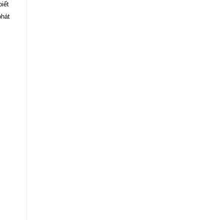
iết
phát