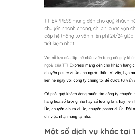
TTI EXPRESS mang đến cho quý khách hàng
chuyển nhanh chóng, chi phí cước vận ch
cấp hệ thống tư vấn miễn phí 24/24 giúp
tiết kiệm nhất.
Với nỗ lực của tập thể nhân viên trong công ty k
ngoài của TTI Ex
press mang đến cho khách hàng các
chuyển poster đi Úc
cho người thân.
Vì vậy, bạn m
liên hệ ngay với công ty chúng tôi để được tư vấn v
Có phải quý khách đang muốn tìm công ty
chuyển h
hàng hóa số lượng nhỏ hay số lượng lớn, hãy liên
Úc, chuyển album đi Úc, chuyển poster đi Úc
. Đội 
chỉ việc nhận hàng tại nhà.
Một số dịch vụ khác tại 