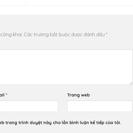
 công khai.
Các trường bắt buộc được đánh dấu
*
ail
*
Trang web
eb trong trình duyệt này cho lần bình luận kế tiếp của tôi.