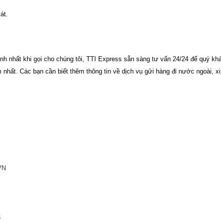
át.
h nhất khi gọi cho chúng tôi,
TTI Express
sẵn sàng tư vấn 24/24 để quý kh
m nhất.
Các bạn cần biết thêm thông tin về dịch vụ
gửi hàng đi nước ngoài
, x
VN
6