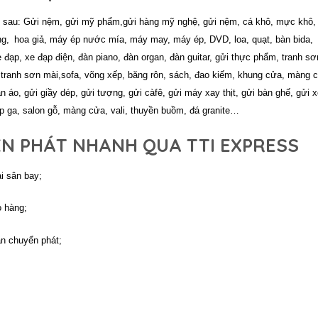
g sau: Gửi nệm, gửi mỹ phẩm,
gửi hàng mỹ nghệ, gửi nệm, cá khô, mực khô,
ng,
hoa giả, máy ép nước mía,
máy may, máy ép, DVD, loa, quạt, bàn bida,
 đạp, xe đạp điện, đàn piano, đàn organ, đàn guitar,
gửi thực phẩm, tranh sơ
 tranh sơn mài,
sofa, võng xếp,
băng rôn, sách, đao kiếm, khung cửa, màng 
n áo, gửi giầy dép, gửi tượng, gửi càfê, gửi máy xay thịt, gửi bàn ghế, gửi 
bếp ga, salon gỗ, màng cửa, vali, thuyền buồm,
đá granite…
ỂN PHÁT NHANH QUA TTI EXPRESS
i sân bay;
o hàng;
an chuyển phát;