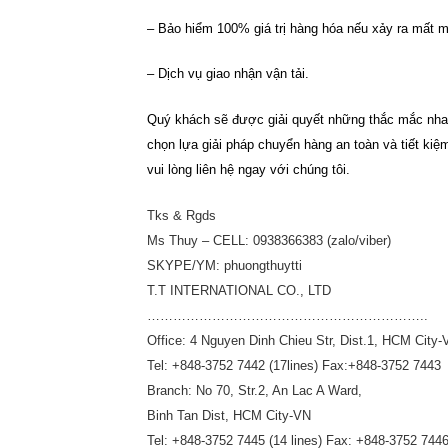
– Bảo hiểm 100% giá trị hàng hóa nếu xảy ra mất m
– Dịch vụ giao nhận vận tải.
Quý khách sẽ được giải quyết những thắc mắc nhan
chọn lựa giải pháp chuyển hàng an toàn và tiết kiệ
vui lòng liên hệ ngay với chúng tôi.
Tks & Rgds
Ms Thuy – CELL: 0938366383 (zalo/viber)
SKYPE/YM: phuongthuytti
T.T INTERNATIONAL CO., LTD
………………………………………………………..
Office: 4 Nguyen Dinh Chieu Str, Dist.1, HCM City-
Tel: +848-3752 7442 (17lines) Fax:+848-3752 7443
Branch: No 70, Str.2, An Lac A Ward,
Binh Tan Dist, HCM City-VN
Tel: +848-3752 7445 (14 lines) Fax: +848-3752 744