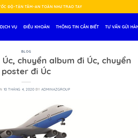
-TỐC ĐỘ-TẬN TÂM-AN TOÀN NHƯ TRAO TAY
DỊCH VỤ
ĐIỀU KHOẢN
THÔNG TIN CẦN BIẾT
TƯ VẤN GỬI HÀ
BLOG
i Úc, chuyển album đi Úc, chuyển
poster đi Úc
ON
10 THÁNG 4, 2020
BY
ADMINAZGROUP