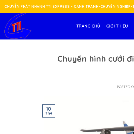
Skip
CHUYỂN PHÁT NHANH TTI EXPRESS - CẠNH TRANH-CHUYÊN NGHIỆP
to
content
TRANG CHỦ
GIỚI THIỆU
Chuyển hình cưới đ
POSTED 
10
Th4